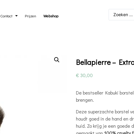
Contact
Prijzen
Webshop
Bellapierre – Extr
€
30,00
De bestseller Kabuki borstel
brengen.
Deze superzachte borstel ve
houdt goed in de hand en dr
huid. Zo krijg je een goede d
gemaakt van
100% cruelty f