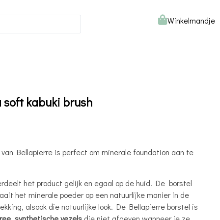
Winkelmandje
a soft kabuki brush
 van Bellapierre is perfect om minerale foundation aan te
rdeelt het product gelijk en egaal op de huid. De borstel
aait het minerale poeder op een natuurlijke manier in de
ekking, alsook die natuurlijke look. De Bellapierre borstel is
ree, synthetische vezels
die niet afgeven wanneer je ze