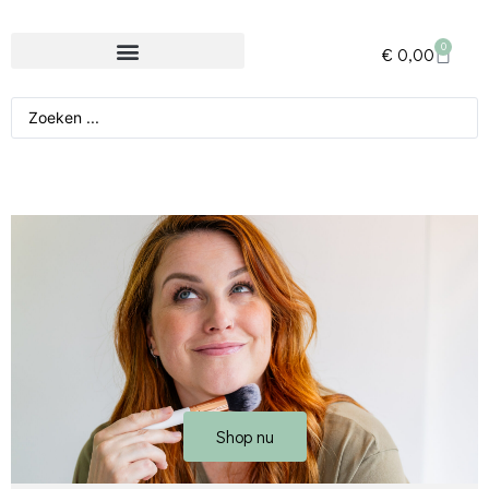
0
€
0,00
Shop nu