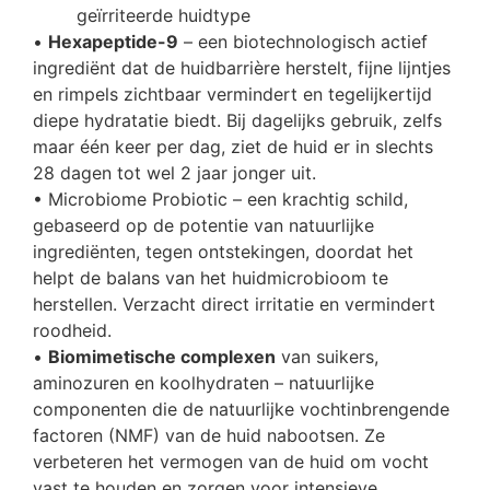
geïrriteerde huidtype
•
Hexapeptide-9
– een biotechnologisch actief
ingrediënt dat de huidbarrière herstelt, fijne lijntjes
en rimpels zichtbaar vermindert en tegelijkertijd
diepe hydratatie biedt. Bij dagelijks gebruik, zelfs
maar één keer per dag, ziet de huid er in slechts
28 dagen tot wel 2 jaar jonger uit.
• Microbiome Probiotic – een krachtig schild,
gebaseerd op de potentie van natuurlijke
ingrediënten, tegen ontstekingen, doordat het
helpt de balans van het huidmicrobioom te
herstellen. Verzacht direct irritatie en vermindert
roodheid.
•
Biomimetische complexen
van suikers,
aminozuren en koolhydraten – natuurlijke
componenten die de natuurlijke vochtinbrengende
factoren (NMF) van de huid nabootsen. Ze
verbeteren het vermogen van de huid om vocht
vast te houden en zorgen voor intensieve,