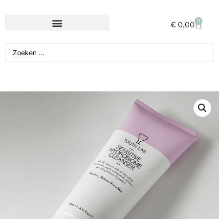
0
€
0,00