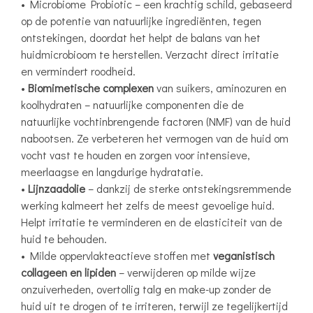
• Microbiome Probiotic – een krachtig schild, gebaseerd
op de potentie van natuurlijke ingrediënten, tegen
ontstekingen, doordat het helpt de balans van het
huidmicrobioom te herstellen. Verzacht direct irritatie
en vermindert roodheid.
•
Biomimetische complexen
van suikers, aminozuren en
koolhydraten – natuurlijke componenten die de
natuurlijke vochtinbrengende factoren (NMF) van de huid
nabootsen. Ze verbeteren het vermogen van de huid om
vocht vast te houden en zorgen voor intensieve,
meerlaagse en langdurige hydratatie.
•
Lijnzaadolie
– dankzij de sterke ontstekingsremmende
werking kalmeert het zelfs de meest gevoelige huid.
Helpt irritatie te verminderen en de elasticiteit van de
huid te behouden.
• Milde oppervlakteactieve stoffen met
veganistisch
collageen en lipiden
– verwijderen op milde wijze
onzuiverheden, overtollig talg en make-up zonder de
huid uit te drogen of te irriteren, terwijl ze tegelijkertijd