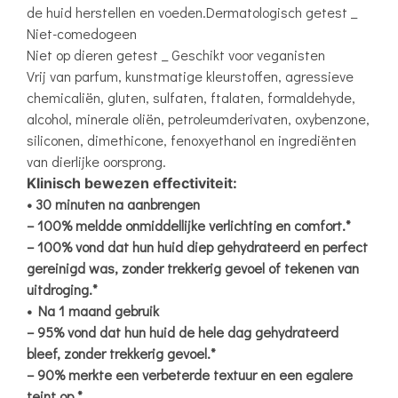
de huid herstellen en voeden.
Dermatologisch getest _
Niet-comedogeen
Niet op dieren getest _ Geschikt voor veganisten
Vrij van parfum, kunstmatige kleurstoffen, agressieve
chemicaliën, gluten, sulfaten, ftalaten, formaldehyde,
alcohol, minerale oliën, petroleumderivaten, oxybenzone,
siliconen, dimethicone, fenoxyethanol en ingrediënten
van dierlijke oorsprong.
Klinisch bewezen effectiviteit:
• 30 minuten na aanbrengen
– 100% meldde onmiddellijke verlichting en comfort.*
– 100% vond dat hun huid diep gehydrateerd en perfect
gereinigd was, zonder trekkerig gevoel of tekenen van
uitdroging.*
• Na 1 maand gebruik
– 95% vond dat hun huid de hele dag gehydrateerd
bleef, zonder trekkerig gevoel.*
– 90% merkte een verbeterde textuur en een egalere
teint op.*