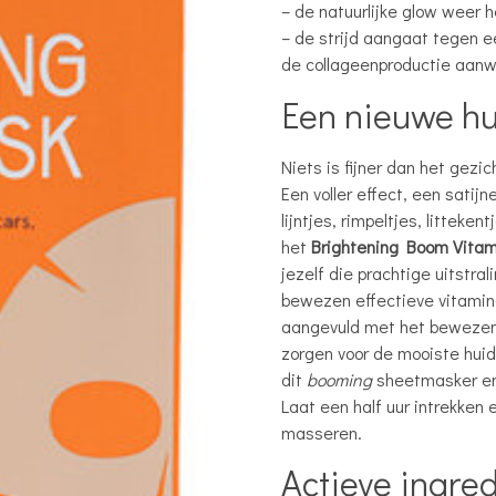
– de natuurlijke glow weer he
– de strijd aangaat tegen e
de collageenproductie aanw
Een nieuwe hu
Niets is fijner dan het gezi
Een voller effect, een sati
lijntjes, rimpeltjes, littek
het
Brightening Boom Vita
jezelf die prachtige uitstra
bewezen effectieve vitamine
aangevuld met het bewezen 
zorgen voor de mooiste huid 
dit
booming
sheetmasker en 
Laat een half uur intrekken 
masseren.
Actieve ingre