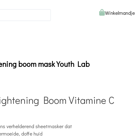
Winkelmandje
tening boom mask Youth Lab
ightening Boom Vitamine C
tens verhelderend sheetmasker dat
ermoeide, doffe huid