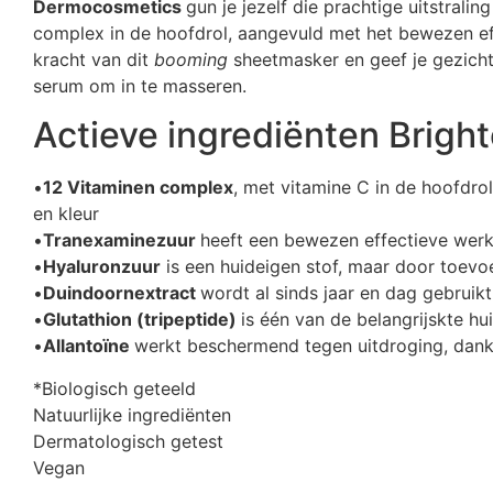
Dermocosmetics
gun je jezelf die prachtige uitstrali
complex in de hoofdrol, aangevuld met het bewezen eff
kracht van dit
booming
sheetmasker en geef je gezicht 
serum om in te masseren.
Actieve ingrediënten Brig
•
12 Vitaminen complex
, met vitamine C in de hoofdrol
en kleur
•
Tranexaminezuur
heeft een bewezen effectieve werk
•
Hyaluronzuur
is een huideigen stof, maar door toevoeg
•
Duindoornextract
wordt al sinds jaar en dag gebruikt
•
Glutathion (tripeptide)
is één van de belangrijskte h
•
Allantoïne
werkt beschermend tegen uitdroging, dankz
*Biologisch geteeld
Natuurlijke ingrediënten
Dermatologisch getest
Vegan