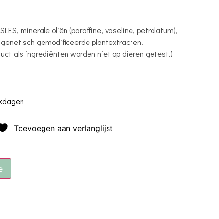
ES, minerale oliën (paraffine, vaseline, petrolatum),
en genetisch gemodificeerde plantextracten.
duct als ingrediënten worden niet op dieren getest.)
rkdagen
Toevoegen aan verlanglijst
e