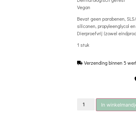
Vegan
Bevat geen parabenen, SLS/SL
siliconen, propyleenglycol 
Dierproefvrij (zowel eindpro
1 stuk
Verzending binnen 5 we
In winkelmandj