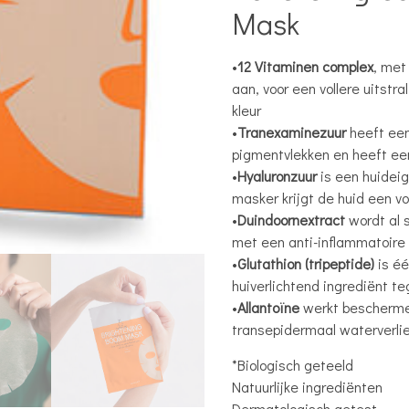
Mask
•
12 Vitaminen complex
, met
aan, voor een vollere uitstr
kleur
•
Tranexaminezuur
heeft ee
pigmentvlekken en heeft een
•
Hyaluronzuur
is een huideig
masker krijgt de huid een vol
•
Duindoornextract
wordt al 
met een anti-inflammatoire 
•
Glutathion (tripeptide)
is é
huiverlichtend ingrediënt t
•
Allantoïne
werkt beschermen
transepidermaal waterverli
*Biologisch geteeld
Natuurlijke ingrediënten
Dermatologisch getest