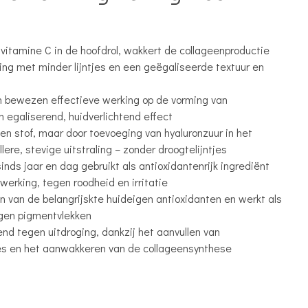
 vitamine C in de hoofdrol, wakkert de collageenproductie
aling met minder lijntjes en een geëgaliseerde textuur en
n bewezen effectieve werking op de vorming van
 egaliserend, huidverlichtend effect
en stof, maar door toevoeging van hyaluronzuur in het
lere, stevige uitstraling – zonder droogtelijntjes
sinds jaar en dag gebruikt als antioxidantenrijk ingrediënt
werking, tegen roodheid en irritatie
én van de belangrijskte huideigen antioxidanten en werkt als
egen pigmentvlekken
d tegen uitdroging, dankzij het aanvullen van
es en het aanwakkeren van de collageensynthese