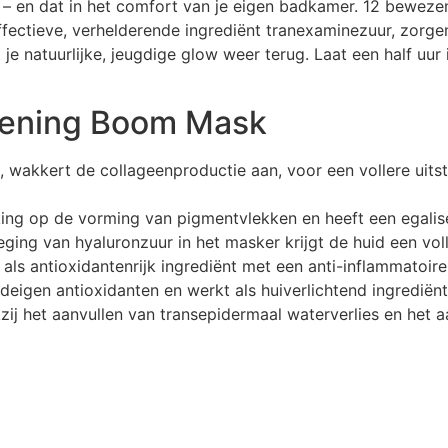
ng – en dat in het comfort van je eigen badkamer. 12 beweze
ectieve, verhelderende ingrediënt tranexaminezuur, zorgen
je natuurlijke, jeugdige glow weer terug. Laat een half uur
htening Boom Mask
, wakkert de collageenproductie aan, voor een vollere uitst
ing op de vorming van pigmentvlekken en heeft een egalise
ing van hyaluronzuur in het masker krijgt de huid een volle
 als antioxidantenrijk ingrediënt met een anti-inflammatoire
uideigen antioxidanten en werkt als huiverlichtend ingredië
ij het aanvullen van transepidermaal waterverlies en het