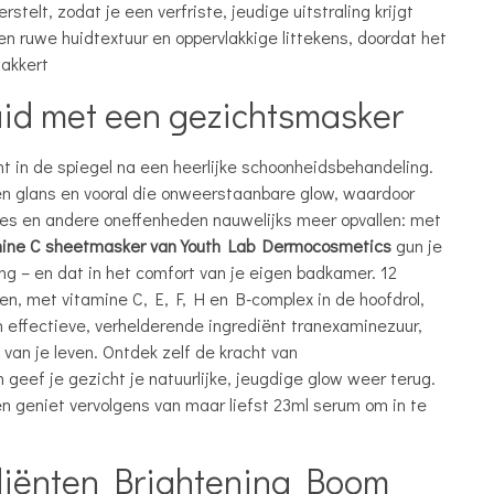
rstelt, zodat je een verfriste, jeudige uitstraling krijgt
en ruwe huidtextuur en oppervlakkige littekens, doordat het
akkert
id met een gezichtsmasker
cht in de spiegel na een heerlijke schoonheidsbehandeling.
jnen glans en vooral die onweerstaanbare glow, waardoor
entjes en andere oneffenheden nauwelijks meer opvallen: met
mine C sheetmasker van Youth Lab Dermocosmetics
gun je
ling – en dat in het comfort van je eigen badkamer. 12
n, met vitamine C, E, F, H en B-complex in de hoofdrol,
effectieve, verhelderende ingrediënt tranexaminezuur,
van je leven. Ontdek zelf de kracht van
geef je gezicht je natuurlijke, jeugdige glow weer terug.
en geniet vervolgens van maar liefst 23ml serum om in te
diënten Brightening Boom