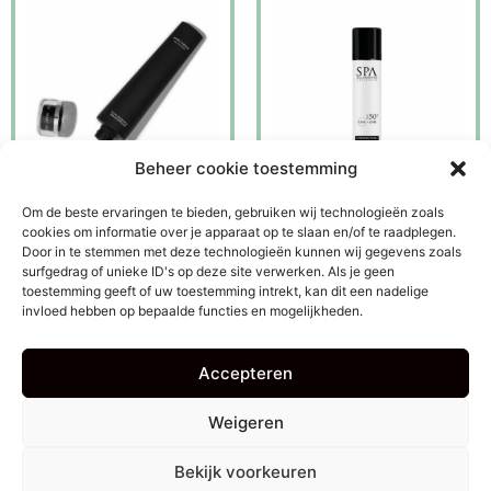
Beheer cookie toestemming
Om de beste ervaringen te bieden, gebruiken wij technologieën zoals
Black exfoliator peeling &
SPF-50+ Anti Aging
cookies om informatie over je apparaat op te slaan en/of te raadplegen.
mask
Protect Cream
Door in te stemmen met deze technologieën kunnen wij gegevens zoals
surfgedrag of unieke ID's op deze site verwerken. Als je geen
€
39,95
€
32,50
toestemming geeft of uw toestemming intrekt, kan dit een nadelige
invloed hebben op bepaalde functies en mogelijkheden.
Lees verder
In winkelmandje
Accepteren
Algemene voorwaarden
Privacy
Bestelling & levering
Retourneren of ruilen
Weigeren
Bekijk voorkeuren
2023 © Make Over Studio