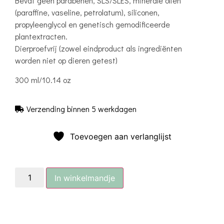
Bevat geen parabenen, SLS/SLES, minerale oliën
(paraffine, vaseline, petrolatum), siliconen,
propyleenglycol en genetisch gemodificeerde
plantextracten.
Dierproefvrij (zowel eindproduct als ingrediënten
worden niet op dieren getest)
300 ml/10.14 oz
Verzending binnen 5 werkdagen
Toevoegen aan verlanglijst
In winkelmandje