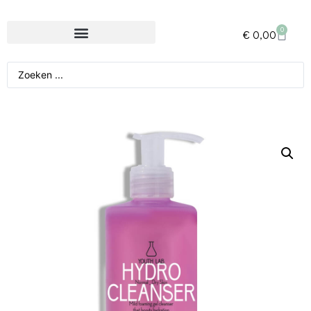
0
€
0,00