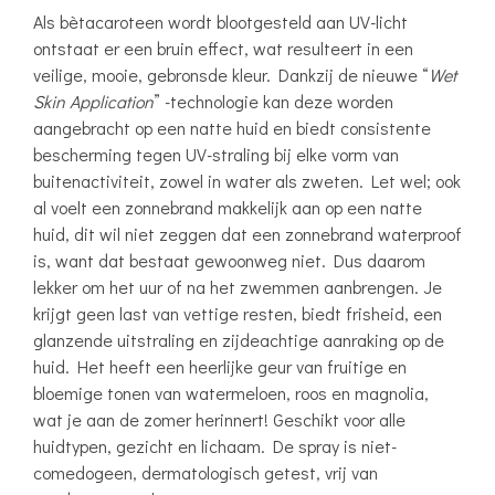
Als bètacaroteen wordt blootgesteld aan UV-licht
ontstaat er een bruin effect, wat resulteert in een
veilige, mooie, gebronsde kleur. Dankzij de nieuwe “
Wet
Skin Application
” -technologie kan deze worden
aangebracht op een natte huid en biedt consistente
bescherming tegen UV-straling bij elke vorm van
buitenactiviteit, zowel in water als zweten. Let wel; ook
al voelt een zonnebrand makkelijk aan op een natte
huid, dit wil niet zeggen dat een zonnebrand waterproof
is, want dat bestaat gewoonweg niet. Dus daarom
lekker om het uur of na het zwemmen aanbrengen. Je
krijgt geen last van vettige resten, biedt frisheid, een
glanzende uitstraling en zijdeachtige aanraking op de
huid. Het heeft een heerlijke geur van fruitige en
bloemige tonen van watermeloen, roos en magnolia,
wat je aan de zomer herinnert! Geschikt voor alle
huidtypen, gezicht en lichaam. De spray is niet-
comedogeen, dermatologisch getest, vrij van