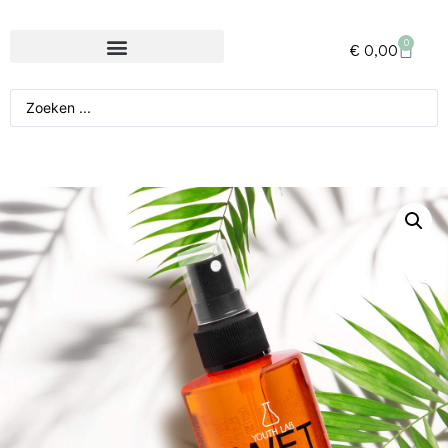
0
€
0,00