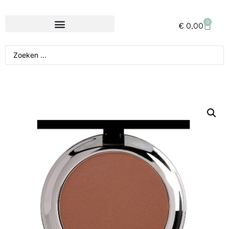
0
€
0,00