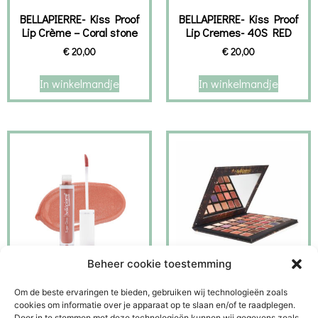
BELLAPIERRE- Kiss Proof
BELLAPIERRE- Kiss Proof
Lip Crème – Coral stone
Lip Cremes- 40S RED
€
20,00
€
20,00
In winkelmandje
In winkelmandje
Beheer cookie toestemming
BELLAPIERRE – NEW
Bellapierre Ultimate
Om de beste ervaringen te bieden, gebruiken wij technologieën zoals
Super Lipgloss VANILLA
Nude eyeshadow pallette
cookies om informatie over je apparaat op te slaan en/of te raadplegen.
PINK
Door in te stemmen met deze technologieën kunnen wij gegevens zoals