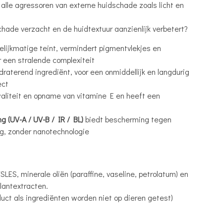
lle agressoren van externe huidschade zoals licht en
chade verzacht en de huidtextuur aanzienlijk verbetert?
elijkmatige teint, vermindert pigmentvlekjes en
r een stralende complexiteit
draterend ingrediënt, voor een onmiddellijk en langdurig
ect
waliteit en opname van vitamine E en heeft een
 (UV-A / UV-B / IR / BL)
biedt bescherming tegen
ng, zonder nanotechnologie
ES, minerale oliën (paraffine, vaseline, petrolatum) en
lantextracten.
duct als ingrediënten worden niet op dieren getest)