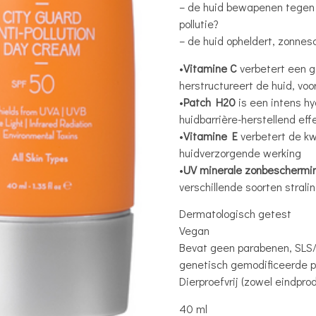
– de huid bewapenen tegen a
pollutie?
– de huid opheldert, zonnes
•
Vitamine C
verbetert een g
herstructureert de huid, voo
•
Patch H20
is een intens hy
huidbarrière-herstellend eff
•
Vitamine E
verbetert de k
huidverzorgende werking
•
UV minerale zonbescherming
verschillende soorten strali
Dermatologisch getest
Vegan
Bevat geen parabenen, SLS/SL
genetisch gemodificeerde p
Dierproefvrij (zowel eindpro
40 ml