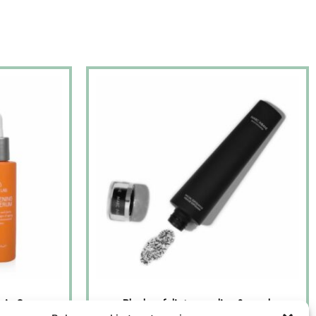
min C serum
Black exfoliator peeling & mask