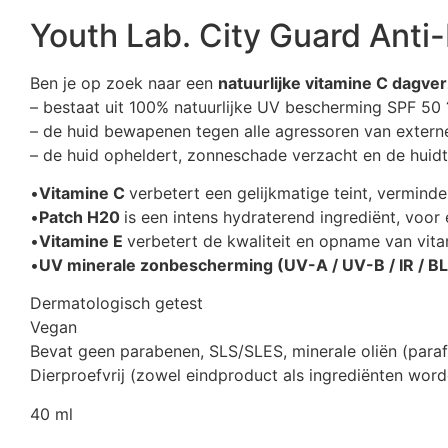
Youth Lab. City Guard Anti
Ben je op zoek naar een
natuurlijke vitamine C dagve
– bestaat uit 100% natuurlijke UV bescherming SPF 50 
– de huid bewapenen tegen alle agressoren van externe 
– de huid opheldert, zonneschade verzacht en de huidte
•
Vitamine C
verbetert een gelijkmatige teint, verminde
•
Patch H20
is een intens hydraterend ingrediënt, voor 
•
Vitamine E
verbetert de kwaliteit en opname van vit
•
UV minerale zonbescherming (UV-A / UV-B / IR / B
Dermatologisch getest
Vegan
Bevat geen parabenen, SLS/SLES, minerale oliën (paraff
Dierproefvrij (zowel eindproduct als ingrediënten word
40 ml