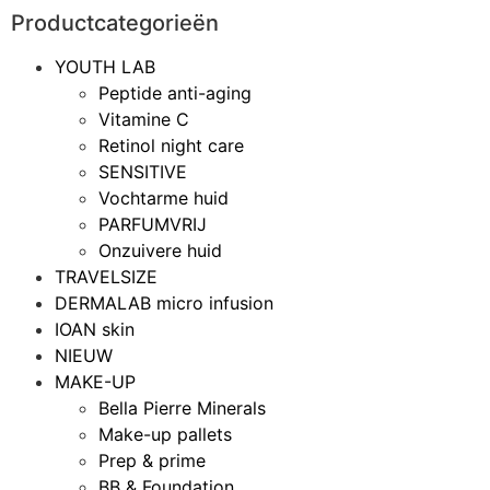
Productcategorieën
YOUTH LAB
Peptide anti-aging
Vitamine C
Retinol night care
SENSITIVE
Vochtarme huid
PARFUMVRIJ
Onzuivere huid
TRAVELSIZE
DERMALAB micro infusion
IOAN skin
NIEUW
MAKE-UP
Bella Pierre Minerals
Make-up pallets
Prep & prime
BB & Foundation