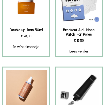
Double up Ioan 50ml
Breakout Aid- Nose
Patch For Pores
€
41,00
€
13,50
In winkelmandje
Lees verder