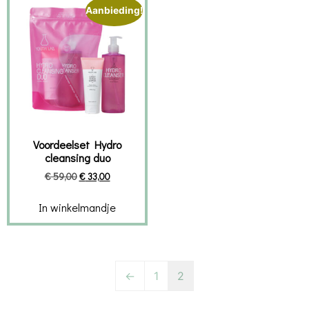
Aanbieding!
Voordeelset Hydro
cleansing duo
€
59,00
€
33,00
In winkelmandje
←
1
2