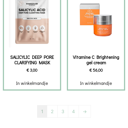
SALICYLIC DEEP PORE
Vitamine C Brightening
CLARIFYING MASK
gel cream
€
3,00
€
56,00
In winkelmandje
In winkelmandje
1
2
3
4
→