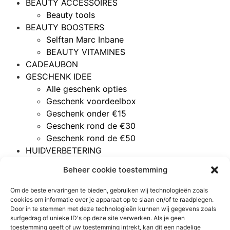
BEAUTY ACCESSOIRES
Beauty tools
BEAUTY BOOSTERS
Selftan Marc Inbane
BEAUTY VITAMINES
CADEAUBON
GESCHENK IDEE
Alle geschenk opties
Geschenk voordeelbox
Geschenk onder €15
Geschenk rond de €30
Geschenk rond de €50
HUIDVERBETERING
Acné
Beheer cookie toestemming
Gemengde huid
Gevoelige huid
Om de beste ervaringen te bieden, gebruiken wij technologieën zoals
Rijpere huid
cookies om informatie over je apparaat op te slaan en/of te raadplegen.
Door in te stemmen met deze technologieën kunnen wij gegevens zoals
Vette huid
surfgedrag of unieke ID's op deze site verwerken. Als je geen
Vochtarme huid
toestemming geeft of uw toestemming intrekt, kan dit een nadelige