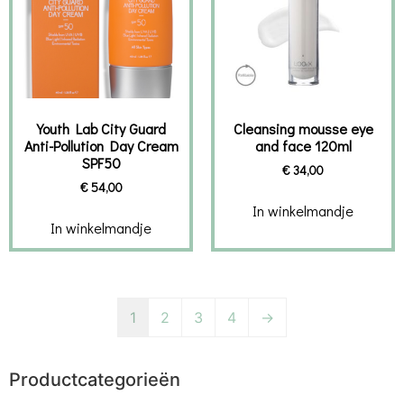
Youth Lab City Guard
Cleansing mousse eye
Anti-Pollution Day Cream
and face 120ml
SPF50
€
34,00
€
54,00
In winkelmandje
In winkelmandje
1
2
3
4
→
Productcategorieën